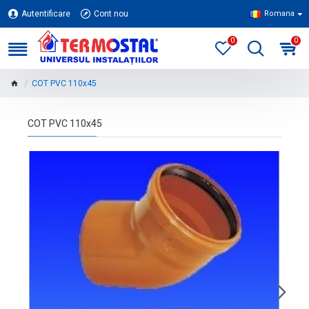
Autentificare
Cont nou
Romana
0
0
COT PVC 110x45
COT PVC 110x45