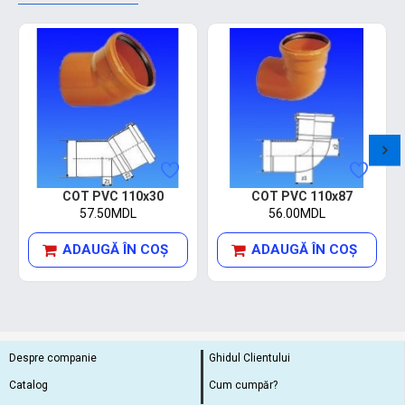
COT PVC 110x30
COT PVC 110x87
57.50MDL
56.00MDL
ADAUGĂ ÎN COŞ
ADAUGĂ ÎN COŞ
Despre companie
Ghidul Clientului
Catalog
Cum cumpăr?