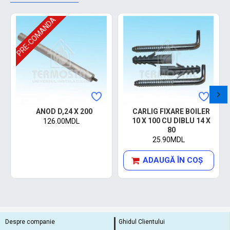
PRE-COMANDA
ANOD D,24 X 200
CARLIG FIXARE BOILER
10 X 100 CU DIBLU 14 X
126.00MDL
80
25.90MDL
ADAUGĂ ÎN COŞ
Despre companie
Ghidul Clientului