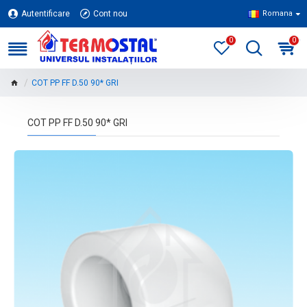
Autentificare
Cont nou
Romana
0
0
COT PP FF D.50 90* GRI
COT PP FF D.50 90* GRI