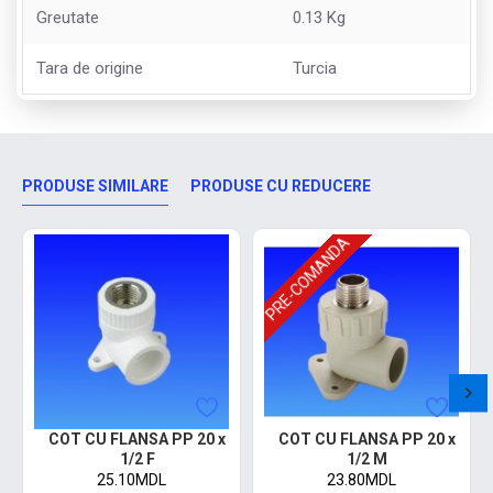
Greutate
0.13 Kg
Tara de origine
Turcia
PRODUSE SIMILARE
PRODUSE CU REDUCERE
PRE-COMANDA
COT CU FLANSA PP 20 x
COT CU FLANSA PP 20 x
1/2 F
1/2 M
25.10MDL
23.80MDL