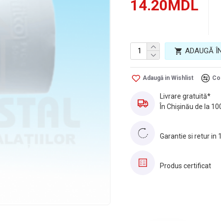
14.20MDL
Tara de origine
ADAUGĂ Î
Adaugă in Wishlist
Co
Livrare gratuită*
În Chișinău de la 10
Garantie si retur in 
Produs certificat