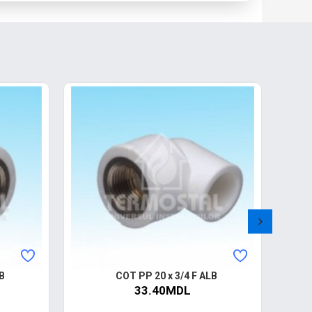
B
COT PP 20 x 3/4 F ALB
33.40MDL