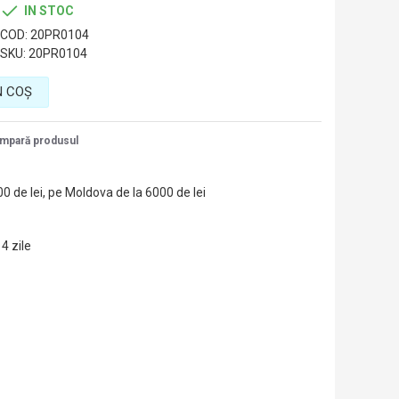
Turcia
IN STOC
COD:
20PR0104
SKU:
20PR0104
N COŞ
mpară produsul
00 de lei, pe Moldova de la 6000 de lei
14 zile