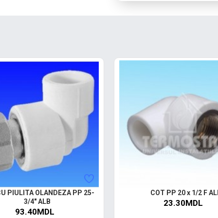
U PIULITA OLANDEZA PP 25-
COT PP 20 x 1/2 F AL
3/4" ALB
23.30MDL
93.40MDL