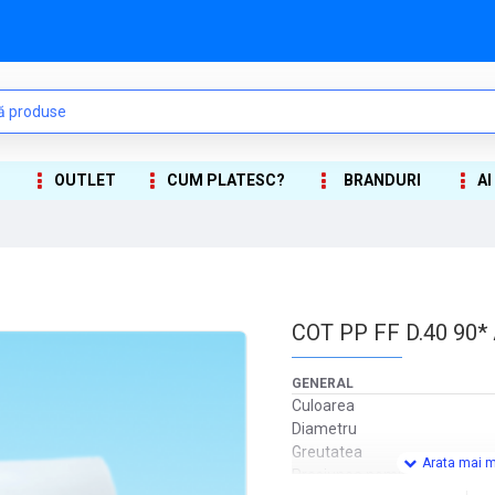
OUTLET
CUM PLATESC?
BRANDURI
AI
COT PP FF D.40 90*
GENERAL
Culoarea
Diametru
Greutatea
Presiunea nominala