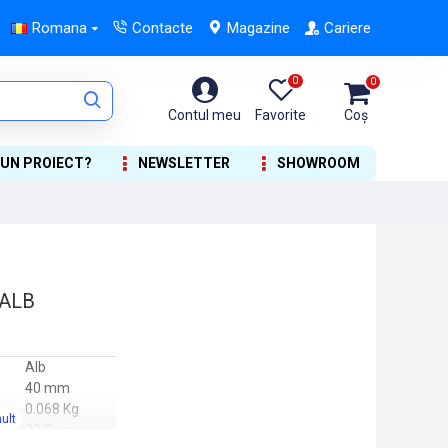
Romana
Contacte
Magazine
Cariere
0
0
Contul meu
Favorite
Coș
 UN PROIECT?
NEWSLETTER
SHOWROOM
 ALB
Alb
40 mm
0.068 Kg
20 Bar.