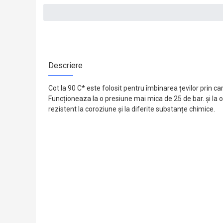
Descriere
Cot la 90 C* este folosit pentru îmbinarea țevilor prin ca
Funcționeaza la o presiune mai mica de 25 de bar. și la
rezistent la coroziune și la diferite substanțe chimice.