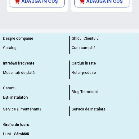
ADAUGĂ ÎN COŞ
ADAUGĂ ÎN COŞ
Despre companie
Ghidul Clientului
Catalog
Cum cumpăr?
Întrebări frecvente
Carduri în rate
Modalitați de plată
Retur produse
Garantii
Blog Termostal
Ești instalator?
Service și mentenanță
Servicii de instalare
Grafic de lucru
Luni - Sâmbătă