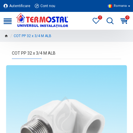
Autentificare
Cont nou
Romana
0
0
COT PP 32 x 3/4 M ALB
COT PP 32 x 3/4 M ALB