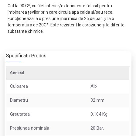
Cot la 90 C*, cu filet interior/exterior este folosit pentru
îmbinarea țevilor prin care circula apa calda și/sau rece.
Funcționeaza la o presiune mai mica de 25 de bar. și la o
temperatura de 20C*. Este rezistent la coroziune și la diferite
substanțe chimice.
Specificatii Produs
General
Culoarea
Alb
Diametru
32 mm
Greutatea
0.104 Kg
Presiunea nominala
20 Bar.