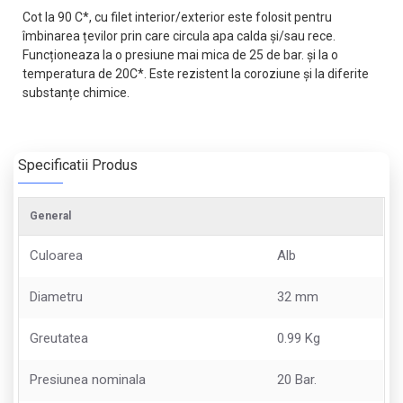
Cot la 90 C*, cu filet interior/exterior este folosit pentru
îmbinarea țevilor prin care circula apa calda și/sau rece.
Funcționeaza la o presiune mai mica de 25 de bar. și la o
temperatura de 20C*. Este rezistent la coroziune și la diferite
substanțe chimice.
Specificatii Produs
General
Culoarea
Alb
Diametru
32 mm
Greutatea
0.99 Kg
Presiunea nominala
20 Bar.