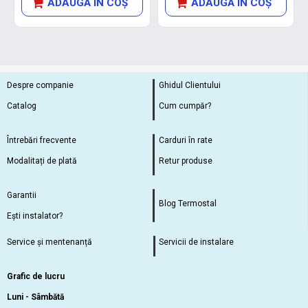
ADAUGĂ ÎN COŞ
ADAUGĂ ÎN COŞ
Despre companie
Ghidul Clientului
Catalog
Cum cumpăr?
Întrebări frecvente
Carduri în rate
Modalitați de plată
Retur produse
Garantii
Blog Termostal
Ești instalator?
Service și mentenanță
Servicii de instalare
Grafic de lucru
Luni - Sâmbătă