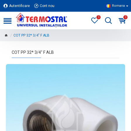
Autentificare
Cont nou
Romana
0
0
COT PP 32* 3/4" F ALB
COT PP 32* 3/4" F ALB