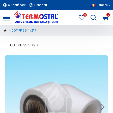
Autentificare
Cont nou
Romana
0
0
COT PP 25* 1/2" F
COT PP 25* 1/2" F