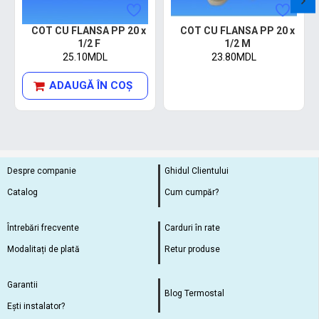
COT CU FLANSA PP 20 x
COT CU FLANSA PP 20 x
1/2 F
1/2 M
25.10MDL
23.80MDL
ADAUGĂ ÎN COŞ
Despre companie
Ghidul Clientului
Catalog
Cum cumpăr?
Întrebări frecvente
Carduri în rate
Modalitați de plată
Retur produse
Garantii
Blog Termostal
Ești instalator?