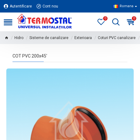
Autentificare
Cont nou
Romana
0
0
Hidro
Sisteme de canalizare
Exterioara
Coturi PVC canalizare
COT PVC 200x45'