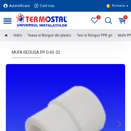
Autentificare
Cont nou
Romana
0
0
Hidro
Teava si fitinguri din plastic
Tevi si fitinguri PPR gri
Mufe PP
MUFA REDUSA PP D.40-32