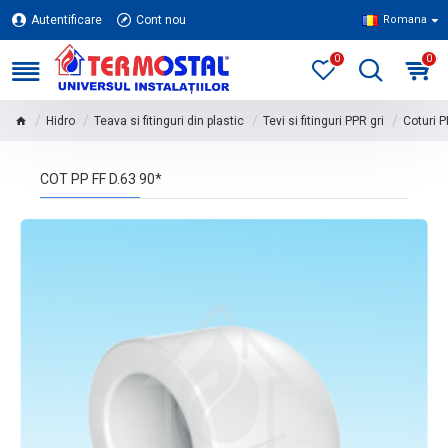
Autentificare
Cont nou
Romana
0
0
Hidro
Teava si fitinguri din plastic
Tevi si fitinguri PPR gri
Coturi P
COT PP FF D.63 90*