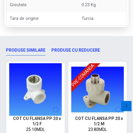
Greutate
0.23 Kg
Tara de origine
Turcia
PRODUSE SIMILARE
PRODUSE CU REDUCERE
PRE-COMANDA
COT CU FLANSA PP 20 x
COT CU FLANSA PP 20 x
1/2 F
1/2 M
25.10MDL
23.80MDL