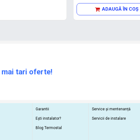
ADAUGĂ ÎN COŞ
 mai tari oferte!
Garantii
Service și mentenanță
Ești instalator?
Servicii de instalare
Blog Termostal