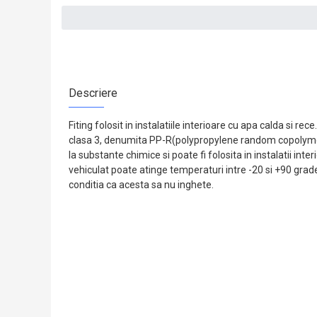
Descriere
Fiting folosit in instalatiile interioare cu apa calda si re
clasa 3, denumita PP-R(polypropylene random copolymer
la substante chimice si poate fi folosita in instalatii int
vehiculat poate atinge temperaturi intre -20 si +90 grade
conditia ca acesta sa nu inghete.