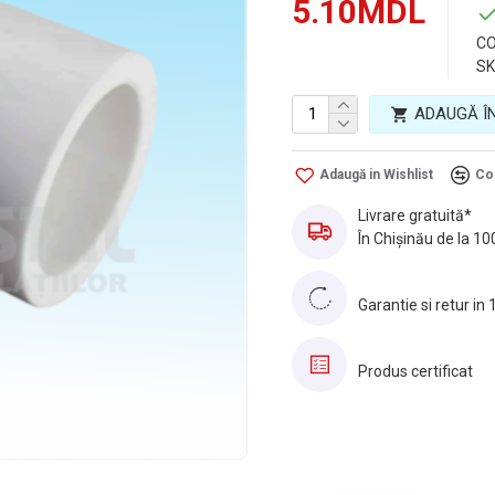
5.10MDL
Tara de origine
CO
SK
ADAUGĂ Î
Adaugă in Wishlist
Co
Livrare gratuită*
În Chișinău de la 10
Garantie si retur in 
Produs certificat