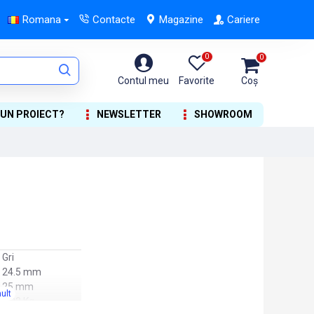
Romana
Contacte
Magazine
Cariere
0
0
Contul meu
Favorite
Coș
 UN PROIECT?
NEWSLETTER
SHOWROOM
Gri
24.5 mm
25 mm
0.02 Kg