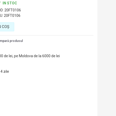
Turcia
IN STOC
D:
20FT0106
U:
20FT0106
N COŞ
mpară produsul
00 de lei, pe Moldova de la 6000 de lei
14 zile