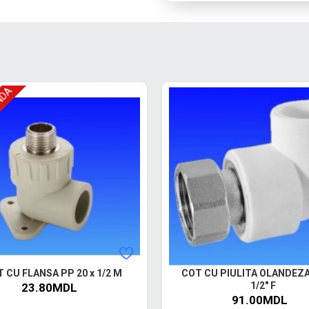
NDA
 CU FLANSA PP 20 x 1/2 M
COT CU PIULITA OLANDEZA 
1/2" F
23.80MDL
91.00MDL