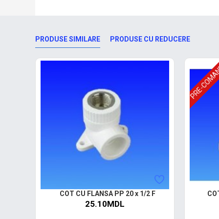
PRODUSE SIMILARE
PRODUSE CU REDUCERE
PRE-COMA
COT CU FLANSA PP 20 x 1/2 F
COT
25.10MDL