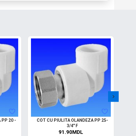
PP 20 -
COT CU PIULITA OLANDEZA PP 25-
3/4" F
91.90MDL