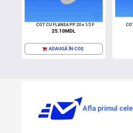
COT CU FLANSA PP 20 x 1/2 F
COT
25.10MDL
ADAUGĂ ÎN COŞ
Afla primul cele