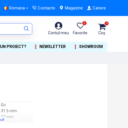
Romana
Contacte
Magazine
Cariere
0
0
Contul meu
Favorite
Coș
 UN PROIECT?
NEWSLETTER
SHOWROOM
Gri
31.5 mm
32 mm
0.27 Kg