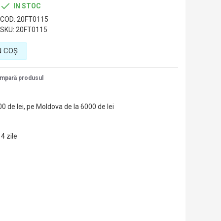
18 mm
IN STOC
18 mm
COD:
20FT0115
1 "
SKU:
20FT0115
Turcia
N COŞ
mpară produsul
00 de lei, pe Moldova de la 6000 de lei
14 zile