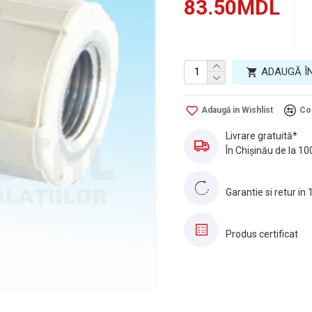
83.50MDL
l1
l2
Racord
Tara de origine
ADAUGĂ Î
Adaugă in Wishlist
Co
Livrare gratuită*
În Chișinău de la 10
Garantie si retur in 
Produs certificat