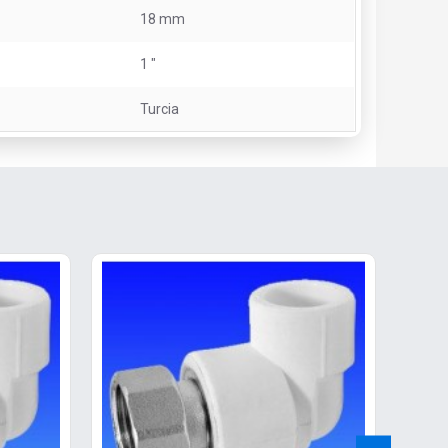
18 mm
1 "
Turcia