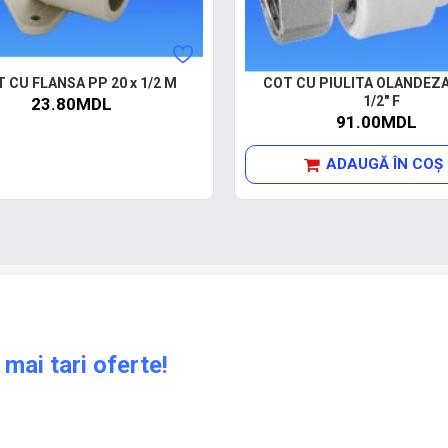
 CU FLANSA PP 20 x 1/2 M
COT CU PIULITA OLANDEZA 
1/2" F
23.80MDL
91.00MDL
ADAUGĂ ÎN COŞ
 mai tari oferte!