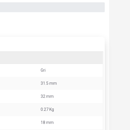
Gri
31.5 mm
32 mm
0.27 Kg
18 mm