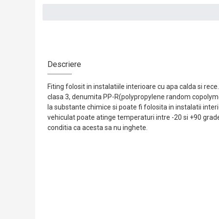
Descriere
Fiting folosit in instalatiile interioare cu apa calda si re
clasa 3, denumita PP-R(polypropylene random copolymer
la substante chimice si poate fi folosita in instalatii int
vehiculat poate atinge temperaturi intre -20 si +90 grade
conditia ca acesta sa nu inghete.