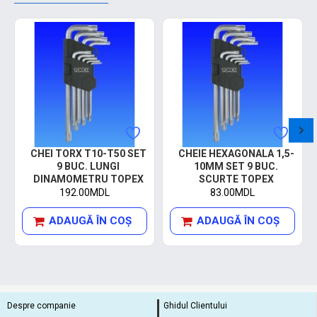
CHEI TORX T10-T50 SET
CHEIE HEXAGONALA 1,5-
9 BUC. LUNGI
10MM SET 9 BUC.
DINAMOMETRU TOPEX
SCURTE TOPEX
192.00MDL
83.00MDL
ADAUGĂ ÎN COŞ
ADAUGĂ ÎN COŞ
Despre companie
Ghidul Clientului