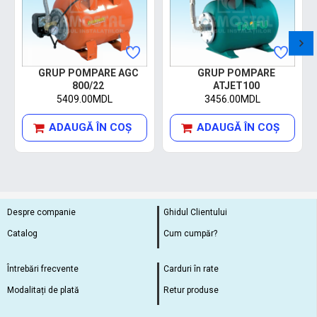
GRUP POMPARE AGC
GRUP POMPARE
800/22
ATJET100
5409.00MDL
3456.00MDL
ADAUGĂ ÎN COŞ
ADAUGĂ ÎN COŞ
Despre companie
Ghidul Clientului
Catalog
Cum cumpăr?
Întrebări frecvente
Carduri în rate
Modalitați de plată
Retur produse