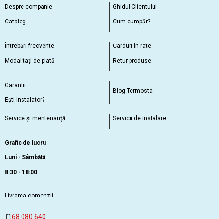
Despre companie
Ghidul Clientului
Catalog
Cum cumpăr?
Întrebări frecvente
Carduri în rate
Modalitați de plată
Retur produse
Garantii
Blog Termostal
Ești instalator?
Service și mentenanță
Servicii de instalare
Grafic de lucru
Luni - Sâmbătă
8:30 - 18:00
Livrarea comenzii
68 080 640