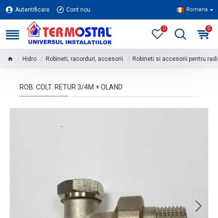
Autentificare
Cont nou
Romana
0
0
Hidro
Robineti, racorduri, accesorii
Robineti si accesorii pentru rad
ROB. COLT. RETUR 3/4M + OLAND