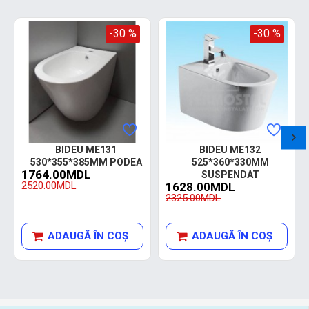
-30 %
-30 %
BIDEU ME131
BIDEU ME132
530*355*385MM PODEA
525*360*330MM
1764.00MDL
SUSPENDAT
2520.00MDL
1628.00MDL
2325.00MDL
ADAUGĂ ÎN COŞ
ADAUGĂ ÎN COŞ