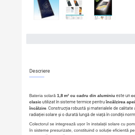
Descriere
Bateria solară
1,8 m² cu cadru din aluminiu
este un
c
clasic
utilizat în sisteme termice pentru
încălzirea ape
încălzire
. Construcția robustă și materialele de calitate
radiației solare și o durată lungă de viață în condiții nor
Colectorul se integrează ușor în instalații solare cu po
în sisteme presurizate, constituind o soluție eficientă 