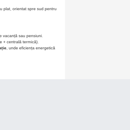
au plat, orientat spre sud pentru
e vacanță sau pensiuni.
 + centrală termică).
ație
, unde eficiența energetică