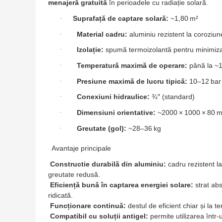
menajeră gratuită
în perioadele cu radiație solară.
Suprafață de captare solară:
~1,80 m²
·
·
Material cadru:
aluminiu rezistent la coroziune
·
Izolație:
spumă termoizolantă pentru minimizar
·
Temperatură maximă de operare:
până la ~1
·
Presiune maximă de lucru tipică:
10–12 bar 
·
Conexiuni hidraulice:
¾″ (standard)
·
Dimensiuni orientative:
~2000 × 1000 × 80 
·
Greutate (gol):
~28–36 kg
Avantaje principale
Constructie durabilă din aluminiu:
cadru rezistent la
greutate redusă.
Eficiență bună în captarea energiei solare:
strat ab
ridicată.
Funcționare continuă:
destul de eficient chiar și la 
Compatibil cu soluții antigel:
permite utilizarea într‑