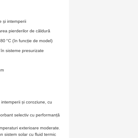
 și intemperii
ea pierderilor de căldură
80 °C (în funcție de model)
în sisteme presurizate
mm
 intemperii și coroziune, cu
sorbant selectiv cu performanță
temperaturi exterioare moderate.
un sistem solar cu fluid termic