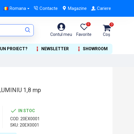
Romana
Contacte
Magazine
Cariere
0
0
Contul meu
Favorite
Coș
 UN PROIECT?
NEWSLETTER
SHOWROOM
UMINIU 1,8 mp
IN STOC
COD:
20EX0001
SKU:
20EX0001