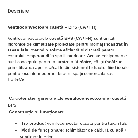
Descriere
Ventiloconvectoare casetă – BPS (CA / FR)
Ventiloconvectoarele
casetă BPS (CA / FR)
sunt unități
hidronice de climatizare proiectate pentru montaj
incastrat în
tavan fals
, oferind o soluție eficientă și discretă pentru
controlul temperaturii în spații interioare. Aceste echipamente
sunt concepute pentru a furniza atât
răcire
, cât și
încălzire
prin utilizarea apei reci/calde din sistemul hidraulic, fiind ideale
pentru locuințe moderne, birouri, spații comerciale sau
HoReCa.
Caracteristici generale ale ventiloconvectoarelor casetă
BPS
Construcție și funcționare
Tip produs:
ventiloconvector casetă pentru tavan fals
Mod de funcționare:
schimbător de căldură cu apă +
ventilator interior