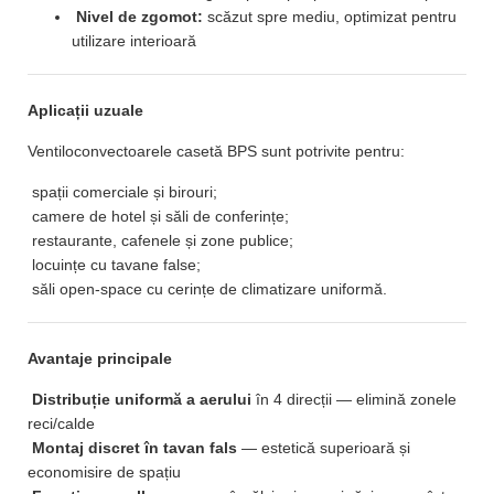
Nivel de zgomot:
scăzut spre mediu, optimizat pentru
utilizare interioară
Aplicații uzuale
Ventiloconvectoarele casetă BPS sunt potrivite pentru:
spații comerciale și birouri;
camere de hotel și săli de conferințe;
restaurante, cafenele și zone publice;
locuințe cu tavane false;
săli open-space cu cerințe de climatizare uniformă.
Avantaje principale
Distribuție uniformă a aerului
în 4 direcții — elimină zonele
reci/calde
Montaj discret în tavan fals
— estetică superioară și
economisire de spațiu