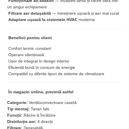
Funcționare all-season
— încălzire iarna și răcire vara într-
un singur echipament
Filtrare aer detașabilă
— întreținere ușoară și aer mai curat
Adaptare ușoară la sistemele HVAC
moderne
Beneficii pentru client
Confort termic constant
Operare silențioasă
Ușor de integrat în design interior
Eficiență bună în consum de energie
Compatibil cu diferite tipuri de sisteme de climatizare
În magazin online, prezintă astfel
Categorie:
Ventiloconvectoare casetă
Tip montaj:
Tavan fals
Funcții:
Răcire & Încălzire
Distribuție aer:
4 direcții
Filtrare:
Detașabilă