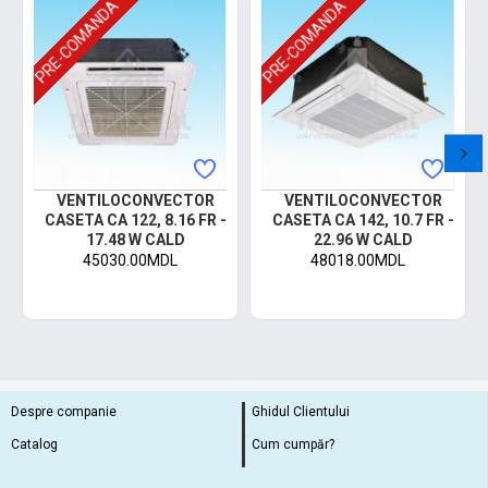
PRE-COMANDA
PRE-COMANDA
VENTILOCONVECTOR
VENTILOCONVECTOR
CASETA CA 122, 8.16 FR -
CASETA CA 142, 10.7 FR -
17.48 W CALD
22.96 W CALD
45030.00MDL
48018.00MDL
Despre companie
Ghidul Clientului
Catalog
Cum cumpăr?