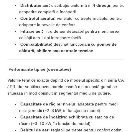
Distribuție aer:
distribuție uniformă în
4 direcții
, pentru
acoperire completă a încăperii
Controlul aerului:
ventilator cu trepte multiple, pentru
adaptare la nevoile de confort
Filtrare aer:
filtru de aer detașabil pentru menținerea
calității aerului și întreținere facilă
Compatibilitate:
destinat funcționării cu
pompe de
căldură, chillere sau centrale termice
Performanțe tipice (orientative)
Valorile tehnice exacte depind de modelul specific din seria CA
/ FR, dar ventiloconvectoarele casetă din această gamă se
situează în mod obișnuit în segmentul mediu de putere.
Capacitate de răcire:
niveluri adaptate pentru medii
mici și medii (~2–8 kW, în funcție de model)
Capacitate de încălzire:
echilibrată cu sarcina de
răcire (~3–10 kW, în funcție de model)
Debitul de aer:
reglabil pe trepte pentru confort optim