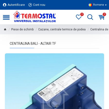
Autentificare
Cont nou
Romana
0
0
Piese de schimb
Cazane, centrale termice de podea
Centralina de
CENTRALINA BALI - ALTAIR TF