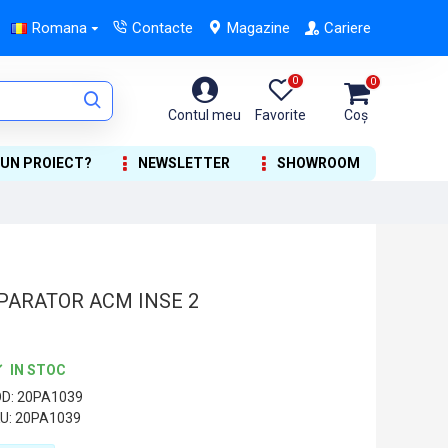
Romana
Contacte
Magazine
Cariere
0
0
Contul meu
Favorite
Coș
 UN PROIECT?
NEWSLETTER
SHOWROOM
PARATOR ACM INSE 2
IN STOC
D:
20PA1039
U:
20PA1039