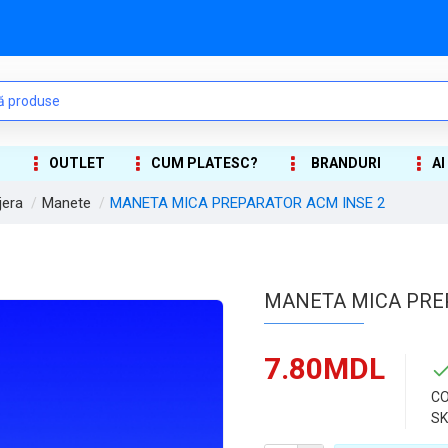
OUTLET
CUM PLATESC?
BRANDURI
AI
jera
Manete
MANETA MICA PREPARATOR ACM INSE 2
MANETA MICA PRE
7.80MDL
CO
SK