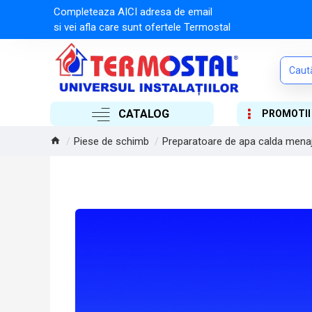
Completeaza AICI adresa de email
si vei afla care sunt ofertele Termostal
CATALOG
PROMOTII
Piese de schimb
Preparatoare de apa calda mena