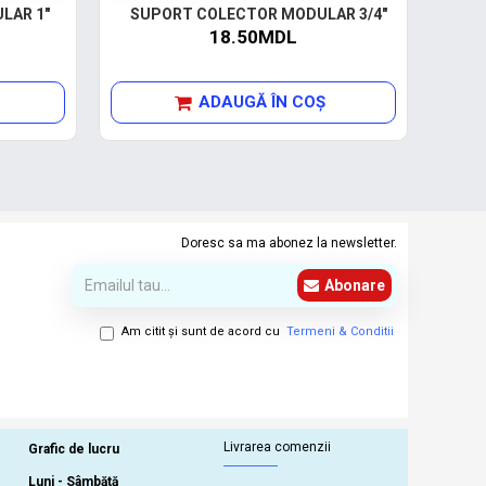
LAR 1"
SUPORT COLECTOR MODULAR 3/4"
SUP
18.50MDL
ADAUGĂ ÎN COŞ
Doresc sa ma abonez la newsletter.
Abonare
Am citit şi sunt de acord cu
Termeni & Conditii
Livrarea comenzii
Grafic de lucru
Luni - Sâmbătă