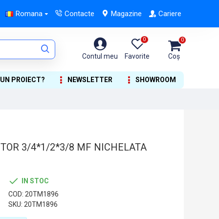
Romana
Contacte
Magazine
Cariere
0
0
Contul meu
Favorite
Coș
 UN PROIECT?
NEWSLETTER
SHOWROOM
TOR 3/4*1/2*3/8 MF NICHELATA
IN STOC
COD:
20TM1896
SKU:
20TM1896