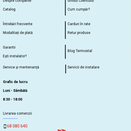
Despre companie
Ghidul Clientului
Catalog
Cum cumpăr?
Întrebări frecvente
Carduri în rate
Modalitați de plată
Retur produse
Garantii
Blog Termostal
Ești instalator?
Service și mentenanță
Servicii de instalare
Grafic de lucru
Luni - Sâmbătă
8:30 - 18:00
Livrarea comenzii
68 080 640