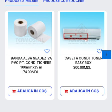
PRODUSE SIMILARE
PRODUSE CU REDUCERE
BANDA ALBA NEADEZIVA
CASETA CONDITIONER
PVC PT. CONDITIONERE
EASY BOX
100mmx25 m
300.00MDL
174.00MDL
ADAUGĂ ÎN COŞ
ADAUGĂ ÎN COŞ