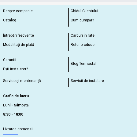
Despre companie
Ghidul Clientului
Catalog
Cum cumpăr?
Întrebări frecvente
Carduri în rate
Modalitați de plată
Retur produse
Garantii
Blog Termostal
Ești instalator?
Service și mentenanță
Servicii de instalare
Grafic de lucru
Luni - Sâmbătă
8:30 - 18:00
Livrarea comenzii