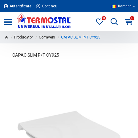
Autentificare
Cont nou
Romana
0
0
Producător
Corraveni
CAPAC SLIM P/T CY925
CAPAC SLIM P/T CY925