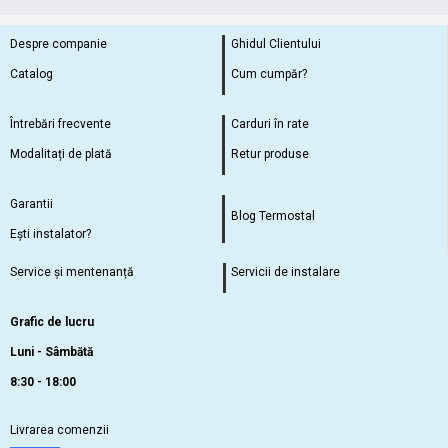
Despre companie
Ghidul Clientului
Catalog
Cum cumpăr?
Întrebări frecvente
Carduri în rate
Modalitați de plată
Retur produse
Garantii
Blog Termostal
Ești instalator?
Service și mentenanță
Servicii de instalare
Grafic de lucru
Luni - Sâmbătă
8:30 - 18:00
Livrarea comenzii