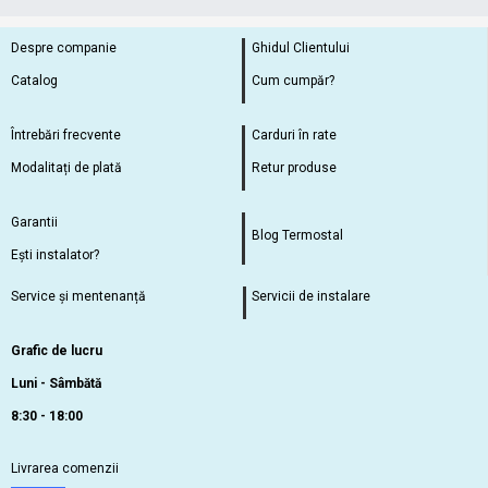
Despre companie
Ghidul Clientului
Catalog
Cum cumpăr?
Întrebări frecvente
Carduri în rate
Modalitați de plată
Retur produse
Garantii
Blog Termostal
Ești instalator?
Service și mentenanță
Servicii de instalare
Grafic de lucru
Luni - Sâmbătă
8:30 - 18:00
Livrarea comenzii