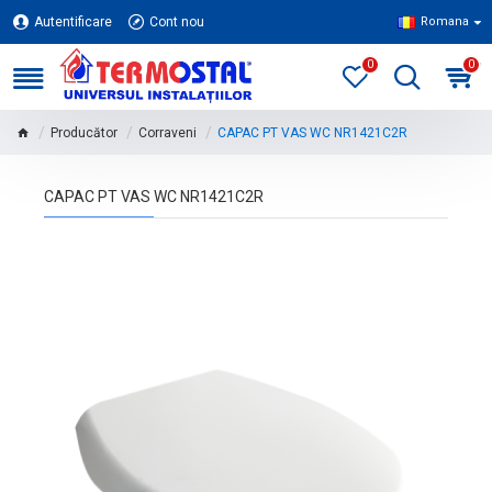
Autentificare
Cont nou
Romana
0
0
Producător
Corraveni
CAPAC PT VAS WC NR1421C2R
CAPAC PT VAS WC NR1421C2R