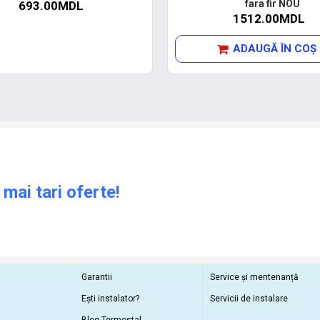
fara fir NOU
693.00MDL
1512.00MDL
ADAUGĂ ÎN COŞ
 mai tari oferte!
Garantii
Service și mentenanță
Ești instalator?
Servicii de instalare