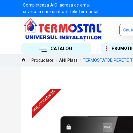
Completeaza AICI adresa de email
si vei afla care sunt ofertele Termostal
CATALOG
PROMOTII
Producător
ANI Plast
TERMOSTATDE PERETE T
PRE-COMANDA