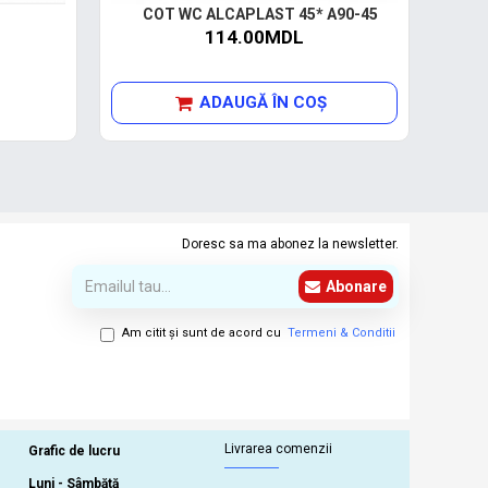
COT WC ALCAPLAST 45* A90-45
C
114.00MDL
ADAUGĂ ÎN COŞ
Doresc sa ma abonez la newsletter.
Abonare
Am citit şi sunt de acord cu
Termeni & Conditii
Livrarea comenzii
Grafic de lucru
Luni - Sâmbătă