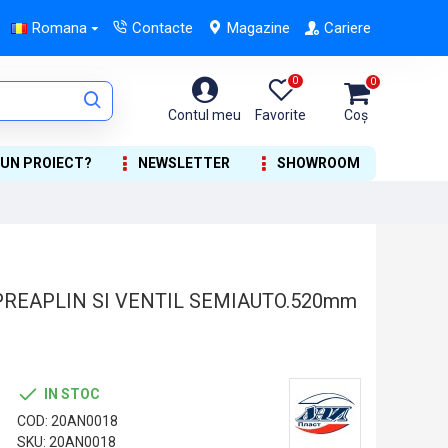
Romana
Contacte
Magazine
Cariere
0
0
Contul meu
Favorite
Coș
 UN PROIECT?
NEWSLETTER
SHOWROOM
 PREAPLIN SI VENTIL SEMIAUTO.520mm
IN STOC
COD:
20AN0018
SKU:
20AN0018