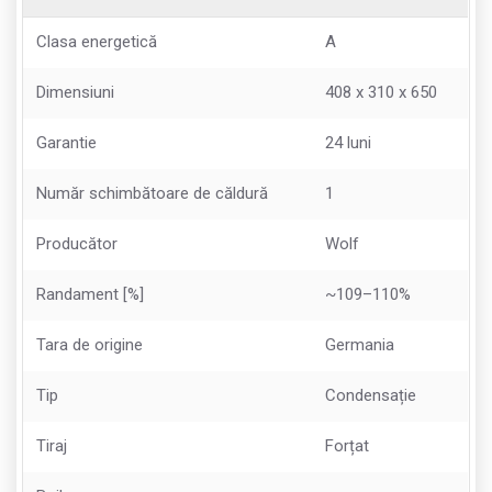
Clasa energetică
A
Dimensiuni
408 х 310 x 650
Garantie
24 luni
Număr schimbătoare de căldură
1
Producător
Wolf
Randament [%]
~109–110%
Tara de origine
Germania
Tip
Condensație
Tiraj
Forțat