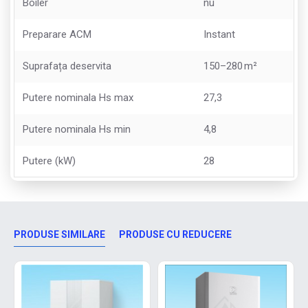
Boiler
nu
Preparare ACM
Instant
Suprafața deservita
150–280 m²
Putere nominala Hs max
27,3
Putere nominala Hs min
4,8
Putere (kW)
28
PRODUSE SIMILARE
PRODUSE CU REDUCERE