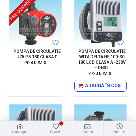
PRE-COMANDA
POMPA DE CIRCULATIE
POMPA DE CIRCULATIE
U75-25 180 CLASA C
WITA DELTA HE 100-30
180 LCD CLASA A -230V
2928.00MDL
- DN32
9720.00MDL
ADAUGĂ ÎN COŞ
0
Prima pagina
Favorite
Contact
Suna-ne!