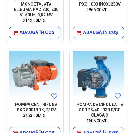
MONOETAJATA
PXC 1000 INOX, 230V
EL.EUMA PVC 700, 230
4866.00MDL
V~50Hz, 0,52 kW
2142.00MDL
ADAUGĂ ÎN COŞ
ADAUGĂ ÎN COŞ
POMPA CENTRIFUGA
POMPA DE CIRCULATIE
PXC 800 INOX, 230V
SCR 25/40 - 130 S/CE
CLASA C
3453.00MDL
1605.00MDL
ADAUGĂ ÎN COŞ
ADAUGĂ ÎN COŞ