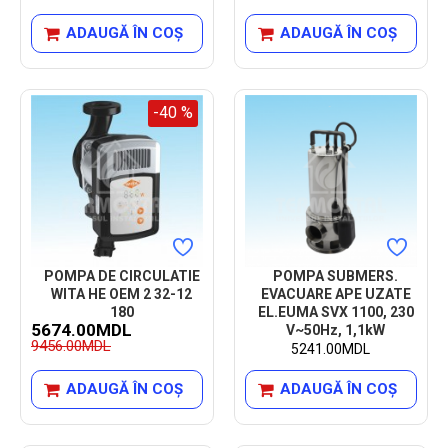
ADAUGĂ ÎN COŞ
ADAUGĂ ÎN COŞ
-40 %
POMPA DE CIRCULATIE
POMPA SUBMERS.
WITA HE OEM 2 32-12
EVACUARE APE UZATE
180
EL.EUMA SVX 1100, 230
5674.00MDL
V~50Hz, 1,1kW
9456.00MDL
5241.00MDL
ADAUGĂ ÎN COŞ
ADAUGĂ ÎN COŞ