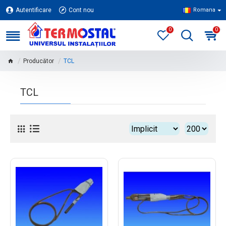
Autentificare
Cont nou
Romana
0
0
Producător
TCL
TCL