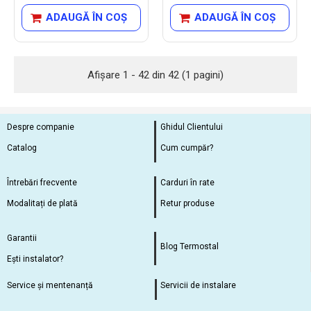
ADAUGĂ ÎN COŞ
ADAUGĂ ÎN COŞ
Afişare 1 - 42 din 42 (1 pagini)
Despre companie
Ghidul Clientului
Catalog
Cum cumpăr?
Întrebări frecvente
Carduri în rate
Modalitați de plată
Retur produse
Garantii
Blog Termostal
Ești instalator?
Service și mentenanță
Servicii de instalare