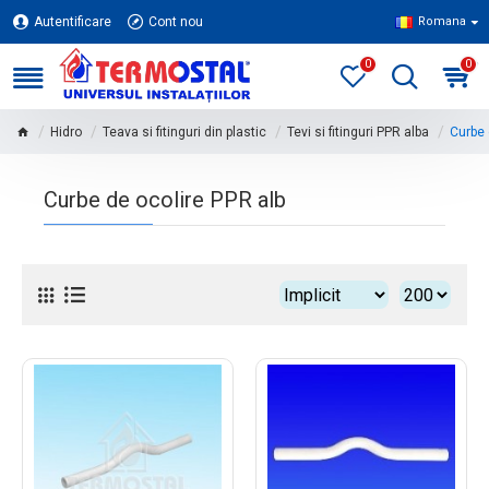
Autentificare
Cont nou
Romana
0
0
Hidro
Teava si fitinguri din plastic
Tevi si fitinguri PPR alba
Curbe 
Curbe de ocolire PPR alb