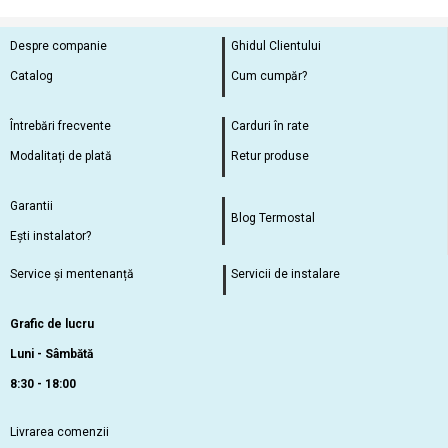
Despre companie
Ghidul Clientului
Catalog
Cum cumpăr?
Întrebări frecvente
Carduri în rate
Modalitați de plată
Retur produse
Garantii
Blog Termostal
Ești instalator?
Service și mentenanță
Servicii de instalare
Grafic de lucru
Luni - Sâmbătă
8:30 - 18:00
Livrarea comenzii