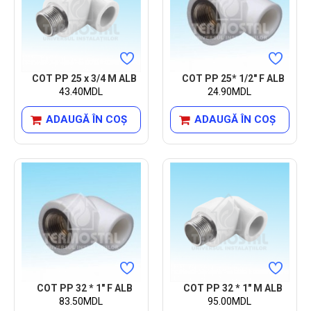
COT PP 25 x 3/4 M ALB
COT PP 25* 1/2" F ALB
43.40MDL
24.90MDL
ADAUGĂ ÎN COŞ
ADAUGĂ ÎN COŞ
COT PP 32 * 1" F ALB
COT PP 32 * 1" M ALB
83.50MDL
95.00MDL