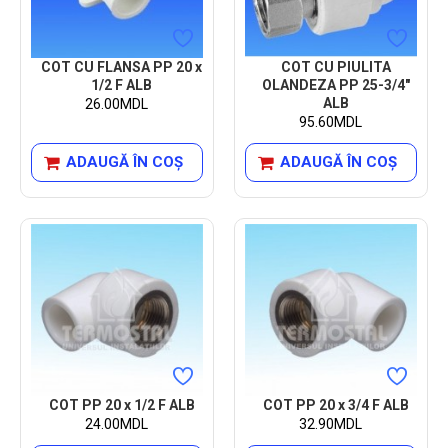
COT CU FLANSA PP 20 x
COT CU PIULITA
1/2 F ALB
OLANDEZA PP 25-3/4"
ALB
26.00MDL
95.60MDL
ADAUGĂ ÎN COŞ
ADAUGĂ ÎN COŞ
COT PP 20 x 1/2 F ALB
COT PP 20 x 3/4 F ALB
24.00MDL
32.90MDL