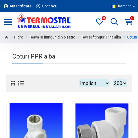
Autentificare
Cont nou
Romana
0
0
Hidro
Teava si fitinguri din plastic
Tevi si fitinguri PPR alba
Coturi
Coturi PPR alba