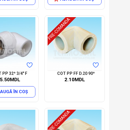
PRE-COMANDA
 PP 32* 3/4" F
COT PP FF D.20 90*
5.50MDL
2.10MDL
AUGĂ ÎN COŞ
PRE-COMANDA