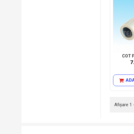
COT P
7
ADA
Afişare 1 