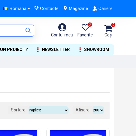
Romana
Contacte
Magazine
Cariere
0
0
Contul meu
Favorite
Coș
 UN PROIECT?
NEWSLETTER
SHOWROOM
Sortare
Afisare