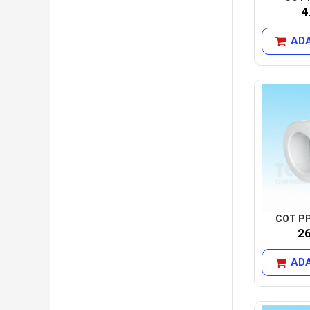
4
ADA
COT PP 
2
ADA