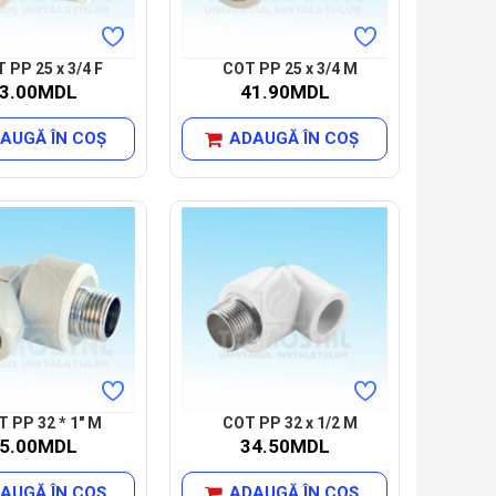
 PP 25 x 3/4 F
COT PP 25 x 3/4 M
3.00MDL
41.90MDL
AUGĂ ÎN COŞ
ADAUGĂ ÎN COŞ
 PP 32 * 1" M
COT PP 32 x 1/2 M
5.00MDL
34.50MDL
AUGĂ ÎN COŞ
ADAUGĂ ÎN COŞ