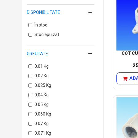
DISPONIBILITATE
În stoc
Stoc epuizat
COT CU
GREUTATE
2
0.01 Kg
0.02 Kg
ADA
0.025 Kg
0.04 Kg
0.05 Kg
0.060 Kg
0.07 Kg
0.071 Kg