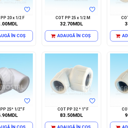
PP 20 x 1/2 F
COT PP 25 x 1/2 M
COT
3.00MDL
32.70MDL
3
UGĂ ÎN COŞ
ADAUGĂ ÎN COŞ
AD
PP 25* 1/2" F
COT PP 32 * 1" F
COT
4.90MDL
83.50MDL
9
UGĂ ÎN COŞ
ADAUGĂ ÎN COŞ
AD