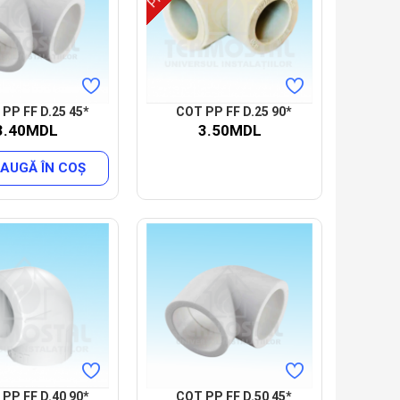
PP FF D.25 45*
COT PP FF D.25 90*
3.40MDL
3.50MDL
AUGĂ ÎN COŞ
PP FF D.40 90*
COT PP FF D.50 45*