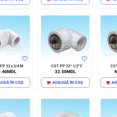
PP 32 x 3/4 M
COT PP 32* 1/2" F
COT
9.40MDL
32.50MDL
4
UGĂ ÎN COŞ
ADAUGĂ ÎN COŞ
AD