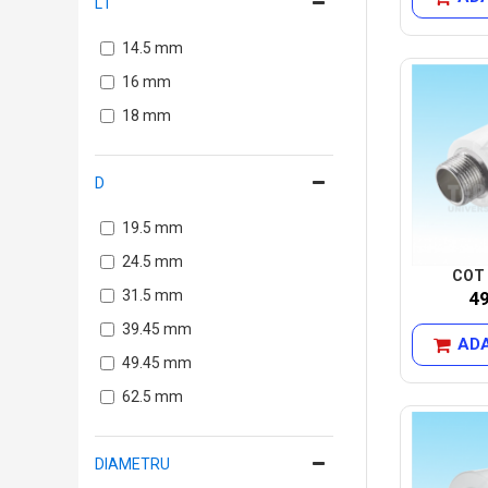
L1
14.5 mm
16 mm
18 mm
D
19.5 mm
24.5 mm
COT 
31.5 mm
4
39.45 mm
ADA
49.45 mm
62.5 mm
DIAMETRU