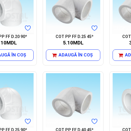
P FF D.20 90*
COT PP FF D.25 45*
COT 
.10MDL
5.10MDL
UGĂ ÎN COŞ
ADAUGĂ ÎN COŞ
AD
P FF D.25 90*
COT PP FF D.40 45*
COT 