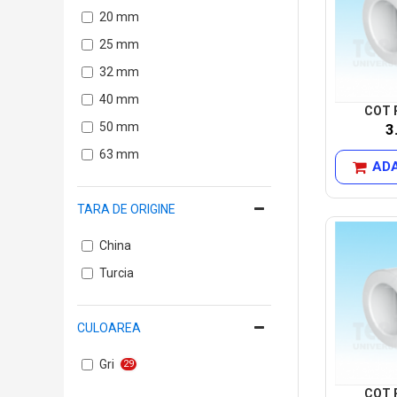
20 mm
25 mm
32 mm
40 mm
COT P
50 mm
3
63 mm
ADA
TARA DE ORIGINE
China
Turcia
CULOAREA
Gri
29
COT P