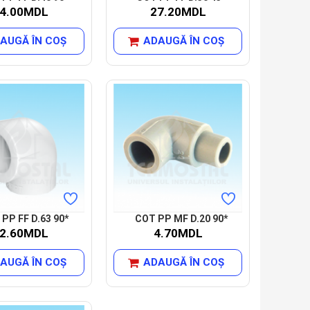
4.00MDL
27.20MDL
AUGĂ ÎN COŞ
ADAUGĂ ÎN COŞ
PP FF D.63 90*
COT PP MF D.20 90*
2.60MDL
4.70MDL
AUGĂ ÎN COŞ
ADAUGĂ ÎN COŞ