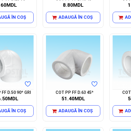
.60MDL
8.80MDL
1
UGĂ ÎN COŞ
ADAUGĂ ÎN COŞ
AD
FF D.50 90* GRI
COT PP FF D.63 45*
COT 
6.50MDL
51.40MDL
5
UGĂ ÎN COŞ
ADAUGĂ ÎN COŞ
AD