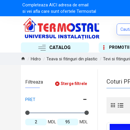
Completeaza AICI adresa de email
si vei afla care sunt ofertele Termostal
CATALOG
PROMOTII
Hidro
Teava si fitinguri din plastic
Tevi si fitingur
Coturi PP
Filtreaza
Sterge filtrele
PRET
MDL
MDL