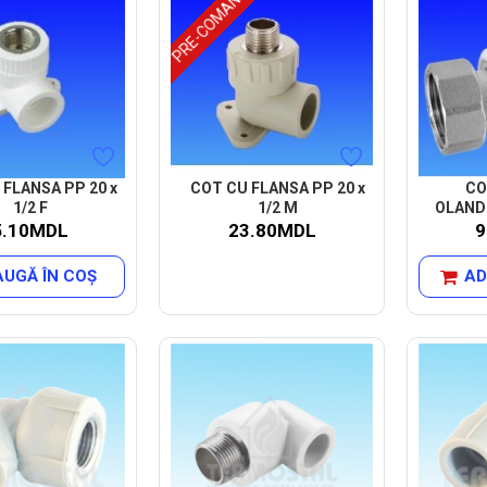
PRE-COMANDA
 FLANSA PP 20 x
COT CU FLANSA PP 20 x
CO
1/2 F
1/2 M
OLANDE
5.10MDL
23.80MDL
9
UGĂ ÎN COŞ
AD