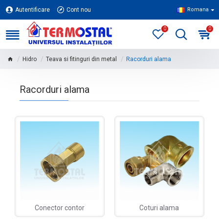
Autentificare
Cont nou
Romana
0
0
Hidro
Teava si fitinguri din metal
Racorduri alama
Racorduri alama
Conector contor
Coturi alama