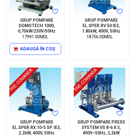
GRUP POMPARE
GRUP POMPARE
DOMOTECH 1000,
EL.SPER.RV 50 IE3,
0,75kW/230V/50Hz
1.85kW, 400V, 50Hz
17991.00MDL
18756.00MDL
ADAUGĂ ÎN COŞ
PRE-COMANDA
PRE-COMANDA
GRUP POMPARE
GRUP POMPARE PRESS
EL.SPER.RX 10-5 SP. IE3,
SYSTEM VS 8-6 X 3,
2.2kW, 400V, 50Hz
400V~50Hz, 2,2kW