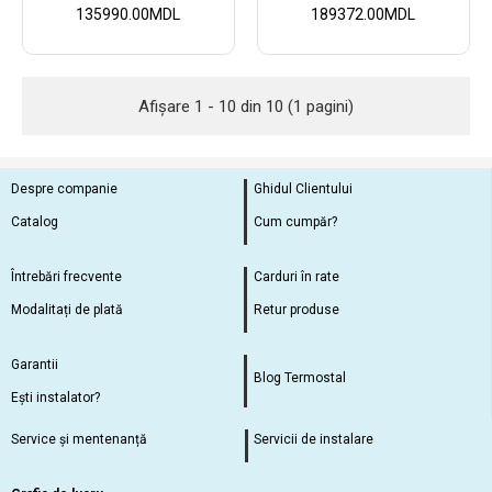
135990.00MDL
189372.00MDL
Afişare 1 - 10 din 10 (1 pagini)
Despre companie
Ghidul Clientului
Catalog
Cum cumpăr?
Întrebări frecvente
Carduri în rate
Modalitați de plată
Retur produse
Garantii
Blog Termostal
Ești instalator?
Service și mentenanță
Servicii de instalare