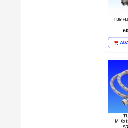
TUB FLE
6
ADA
TU
M10x1
5