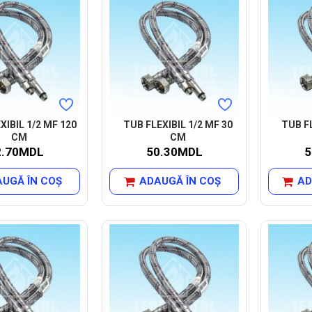
XIBIL 1/2 MF 120
TUB FLEXIBIL 1/2 MF 30
TUB FL
CM
CM
2.70MDL
50.30MDL
5
UGĂ ÎN COŞ
ADAUGĂ ÎN COŞ
AD