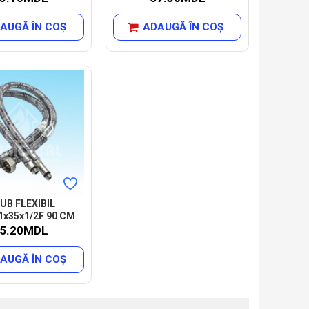
AUGĂ ÎN COŞ
ADAUGĂ ÎN COŞ
UB FLEXIBIL
x35x1/2F 90 CM
5.20MDL
AUGĂ ÎN COŞ