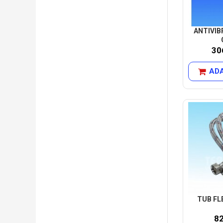
ANTIVIB
30
ADA
TUB FLE
8