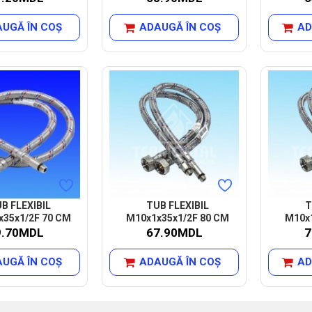
UGĂ ÎN COŞ
ADAUGĂ ÎN COŞ
AD
B FLEXIBIL
TUB FLEXIBIL
T
x35x1/2F 70 CM
M10x1x35x1/2F 80 CM
M10x1
9.70MDL
67.90MDL
7
UGĂ ÎN COŞ
ADAUGĂ ÎN COŞ
AD