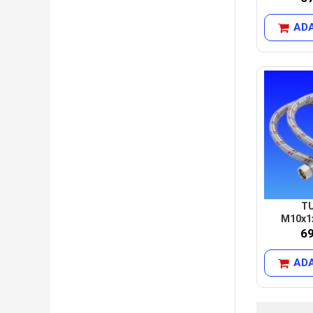
ADA
TU
M10x1
6
ADA