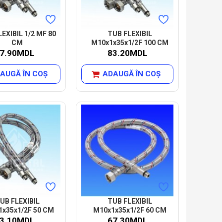
EXIBIL 1/2 MF 80
TUB FLEXIBIL
CM
M10x1x35x1/2F 100 CM
7.90MDL
83.20MDL
AUGĂ ÎN COŞ
ADAUGĂ ÎN COŞ
UB FLEXIBIL
TUB FLEXIBIL
x35x1/2F 50 CM
M10x1x35x1/2F 60 CM
3.10MDL
67.30MDL