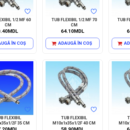
XIBIL 1/2 MF 60
TUB FLEXIBIL 1/2 MF 70
TUB FL
CM
CM
0.40MDL
64.10MDL
6
UGĂ ÎN COŞ
ADAUGĂ ÎN COŞ
AD
B FLEXIBIL
TUB FLEXIBIL
T
x35x1/2F 35 CM
M10x1x35x1/2F 40 CM
M10x1
7.20MDL
58.90MDL
6