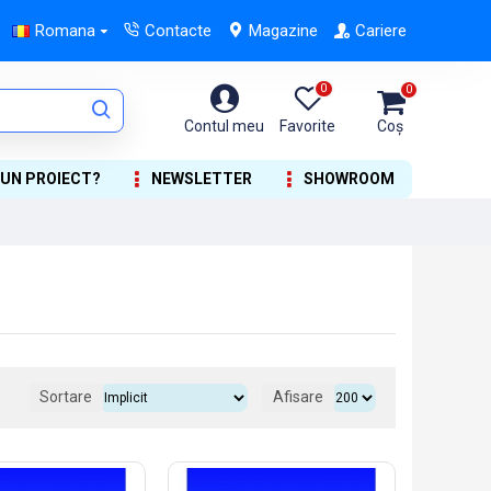
Romana
Contacte
Magazine
Cariere
0
0
Contul meu
Favorite
Coș
 UN PROIECT?
NEWSLETTER
SHOWROOM
Sortare
Afisare