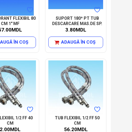
BRANT FLEXIBIL 80
SUPORT 180* PT TUB
CM 1" MF
DESCARCARE MAS.DE SP.
57.00MDL
3.80MDL
AUGĂ ÎN COŞ
ADAUGĂ ÎN COŞ
LEXIBIL 1/2 FF 40
TUB FLEXIBIL 1/2 FF 50
CM
CM
2.00MDL
56.20MDL