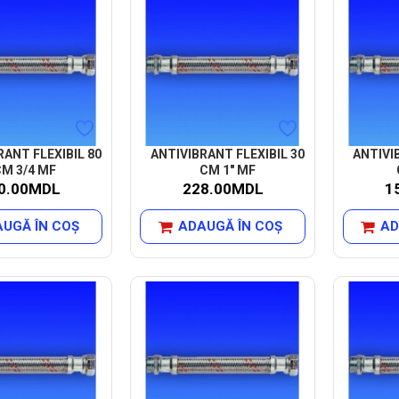
RANT FLEXIBIL 80
ANTIVIBRANT FLEXIBIL 30
ANTIVI
CM 3/4 MF
CM 1" MF
0.00MDL
228.00MDL
1
UGĂ ÎN COŞ
ADAUGĂ ÎN COŞ
AD