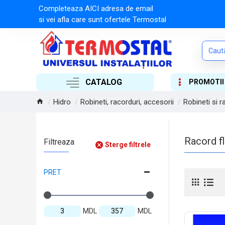
Completeaza AICI adresa de email
si vei afla care sunt ofertele Termostal
CATALOG
PROMOTII
Hidro
Robineti, racorduri, accesorii
Robineti si 
Racord fl
Filtreaza
Sterge filtrele
PRET
MDL
MDL