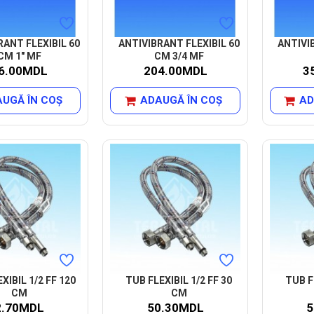
RANT FLEXIBIL 60
ANTIVIBRANT FLEXIBIL 60
ANTIVI
CM 1" MF
CM 3/4 MF
6.00MDL
204.00MDL
3
UGĂ ÎN COŞ
ADAUGĂ ÎN COŞ
AD
XIBIL 1/2 FF 120
TUB FLEXIBIL 1/2 FF 30
TUB F
CM
CM
2.70MDL
50.30MDL
5