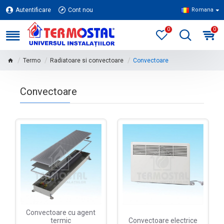
Autentificare
Cont nou
Romana
0
0
Termo
Radiatoare si convectoare
Convectoare
Convectoare
Convectoare cu agent
termic
Convectoare electrice