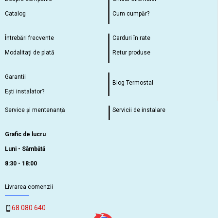
Catalog
Cum cumpăr?
Întrebări frecvente
Carduri în rate
Modalitați de plată
Retur produse
Garantii
Blog Termostal
Ești instalator?
Service și mentenanță
Servicii de instalare
Grafic de lucru
Luni - Sâmbătă
8:30 - 18:00
Livrarea comenzii
68 080 640