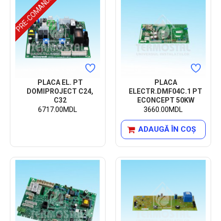
PRE-COMANDA
PLACA EL. PT
PLACA
DOMIPROJECT C24,
ELECTR.DMF04C.1 PT
C32
ECONCEPT 50KW
6717.00MDL
3660.00MDL
ADAUGĂ ÎN COŞ