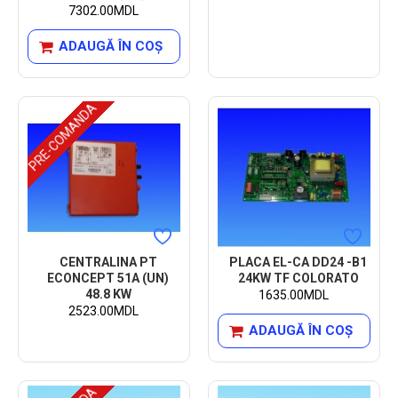
7302.00MDL
ADAUGĂ ÎN COŞ
PRE-COMANDA
CENTRALINA PT
PLACA EL-CA DD24 -B1
ECONCEPT 51A (UN)
24KW TF COLORATO
48.8 KW
1635.00MDL
2523.00MDL
ADAUGĂ ÎN COŞ