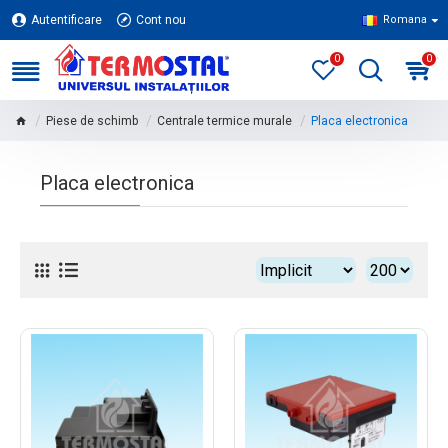
Autentificare
Cont nou
Romana
0
0
Piese de schimb
Centrale termice murale
Placa electronica
Placa electronica