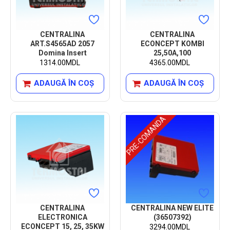
CENTRALINA
CENTRALINA
ART.S4565AD 2057
ECONCEPT KOMBI
Domina Insert
25,50A,100
1314.00MDL
4365.00MDL
ADAUGĂ ÎN COŞ
ADAUGĂ ÎN COŞ
PRE-COMANDA
CENTRALINA
CENTRALINA NEW ELITE
ELECTRONICA
(36507392)
ECONCEPT 15, 25, 35KW
3294.00MDL