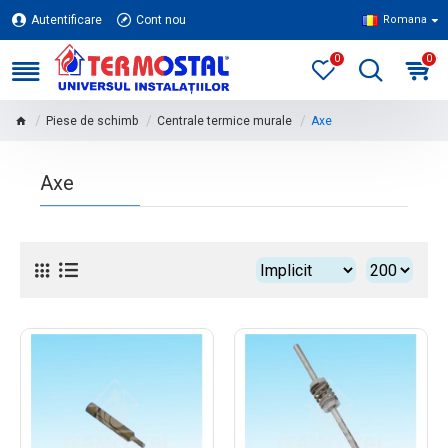
Autentificare
Cont nou
Romana
0
0
Piese de schimb
Centrale termice murale
Axe
Axe