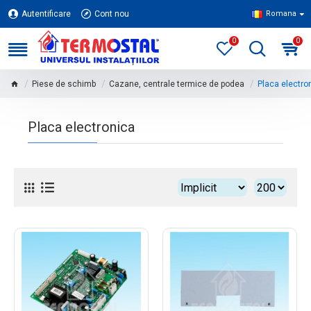
Autentificare
Cont nou
Romana
0
0
Piese de schimb
Cazane, centrale termice de podea
Placa electro
Placa electronica