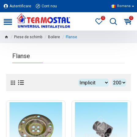
Autentificare
Cont nou
Romana
0
0
Piese de schimb
Boilere
Flanse
Flanse