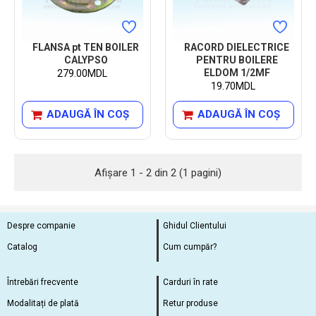
FLANSA pt TEN BOILER
RACORD DIELECTRICE
CALYPSO
PENTRU BOILERE
ELDOM 1/2MF
279.00MDL
19.70MDL
ADAUGĂ ÎN COŞ
ADAUGĂ ÎN COŞ
Afişare 1 - 2 din 2 (1 pagini)
Despre companie
Ghidul Clientului
Catalog
Cum cumpăr?
Întrebări frecvente
Carduri în rate
Modalitați de plată
Retur produse