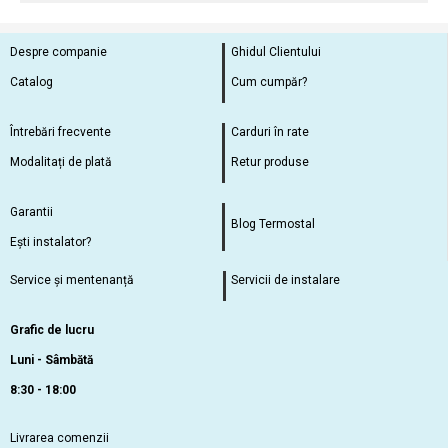
Despre companie
Ghidul Clientului
Catalog
Cum cumpăr?
Întrebări frecvente
Carduri în rate
Modalitați de plată
Retur produse
Garantii
Blog Termostal
Ești instalator?
Service și mentenanță
Servicii de instalare
Grafic de lucru
Luni - Sâmbătă
8:30 - 18:00
Livrarea comenzii