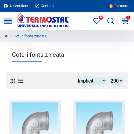
Autentificare
Cont nou
Romana
0
0
Coturi fonta zincata
Coturi fonta zincata