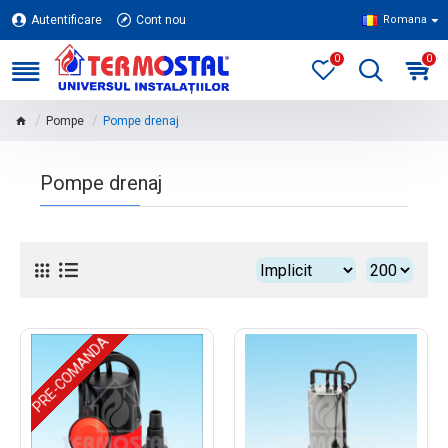
Autentificare
Cont nou
Romana
0
0
Pompe
Pompe drenaj
Pompe drenaj
PRE-COMANDA