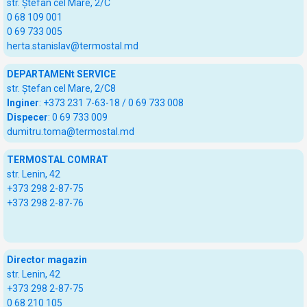
str. Ștefan cel Mare, 2/C
0 68 109 001
0 69 733 005
herta.stanislav@termostal.md
DEPARTAMENt SERVICE
str. Ștefan cel Mare, 2/C8
Inginer
: +373 231 7-63-18 / 0 69 733 008
Dispecer
: 0 69 733 009
dumitru.toma@termostal.md
TERMOSTAL COMRAT
str. Lenin, 42
+373 298 2-87-75
+373 298 2-87-76
Director magazin
str. Lenin, 42
+373 298 2-87-75
0 68 210 105