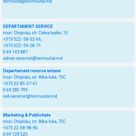
termostal@termostal.md
DEPARTAMENT SERVICE
mun. Chișinău, str. Calea Ieșilor, 10
+373 022- 58-02-66,
+373 022- 59-28-71
0 69 143 887
adrian.seremet@termostal.md
Departament resurse umane
mun. Chișinău, str. Alba-Iulia, 75C
+373 22-85-57-61
0 69 285 709
neli.seremet@termostal.md
Marketing & Publicitate
mun. Chișinău, str. Alba-Iulia, 75C
+373 22-58-98-96
0 69 129 525