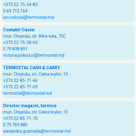
+373 22-75-34-83
0 69 712 164
ion.volociai@termostal.md
Contabil-Casier
mun. Chișinău, str. Alba-Iulia, 75C
+373 22-75-38-60
0 79 838 891
victoria.polisciuc@termostal.md
TERMOSTAL CASH & CARRY
mun. Chișinău, str. Calea Ieșilor, 10
+373 22-85-71-66
+373 22-85-71-69
termostal@termostal.md
Director magazin, termice
mun. Chișinău, str. Calea Ieșilor, 10
+373 22-85-71-70
0 79 769 880
alexandru.gramada@termostal.md