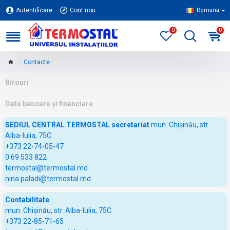
Autentificare
Cont nou
Romana
0
0
Contacte
Birouri
Date bancare și financiare
SEDIUL CENTRAL TERMOSTAL secretariat
mun. Chișinău, str.
Alba-Iulia, 75C
+373 22-74-05-47
0 69 533 822
termostal@termostal.md
nina.paladi@termostal.md
Contabilitate
mun. Chișinău, str. Alba-Iulia, 75C
+373 22-85-71-65