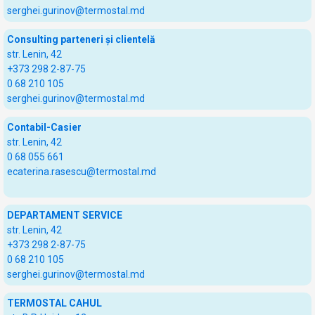
serghei.gurinov@termostal.md
Consulting parteneri și clientelă
str. Lenin, 42
+373 298 2-87-75
0 68 210 105
serghei.gurinov@termostal.md
Contabil-Casier
str. Lenin, 42
0 68 055 661
ecaterina.rasescu@termostal.md
DEPARTAMENT SERVICE
str. Lenin, 42
+373 298 2-87-75
0 68 210 105
serghei.gurinov@termostal.md
TERMOSTAL CAHUL