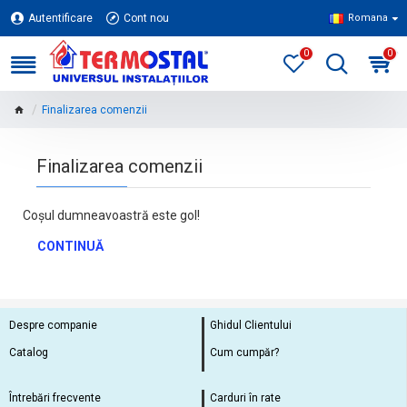
Autentificare
Cont nou
Romana
0
0
Finalizarea comenzii
Finalizarea comenzii
Coșul dumneavoastră este gol!
CONTINUĂ
Despre companie
Ghidul Clientului
Catalog
Cum cumpăr?
Întrebări frecvente
Carduri în rate